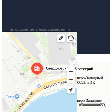
ОСТАВИТЬ ЗАЯВКУ
Мы поможем вам выбрать квартиру мечты
Санкт‑Петербург
Свердловская набережная, 14/2 — Яндекс Карты
Реквизиты
«Специализированный застройщик «Инвестстрой
корпорация»
ИНН 7804087445, КПП 780401001, р/с в Северо-Западный
Банк ПАО Сбербанк, к/с 30101810500000000653, БИК
044030653
РЕМСТРОЙ
ИНН 7804444746, КПП 780401001, р/с в Северо-Западном
банке ПАО «Сбербанк России», к /с 30101810500000000653,
БИК 044030653,