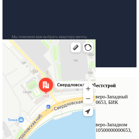
ОСТАВИТЬ ЗАЯВКУ
Мы поможем вам выбрать квартиру мечты
Санкт‑Петербург
Свердловская набережная, 14/2 — Яндекс Карты
Реквизиты
«Специализированный застройщик «Инвестстрой
корпорация»
ИНН 7804087445, КПП 780401001, р/с в Северо-Западный
Банк ПАО Сбербанк, к/с 30101810500000000653, БИК
044030653
РЕМСТРОЙ
ИНН 7804444746, КПП 780401001, р/с в Северо-Западном
банке ПАО «Сбербанк России», к /с 30101810500000000653,
БИК 044030653,