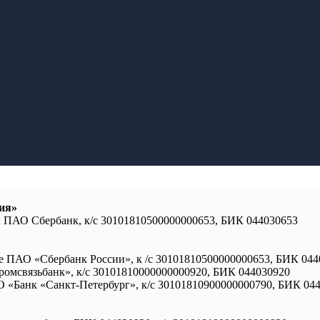
ия»
к ПАО Сбербанк, к/с 30101810500000000653, БИК 044030653
е ПАО «Сбербанк России», к /с 30101810500000000653, БИК 044
омсвязьбанк», к/с 30101810000000000920, БИК 044030920
 «Банк «Санкт-Петербург», к/с 30101810900000000790, БИК 04