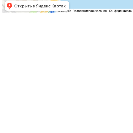
Политика конфиденциальности
© 2013-2025 Инвестстрой корпорация.
Санкт-Петербургская инвестиционно-строительная корпорация
Контакты
Новости
О компании
АКЦИИ
Акция на квартиры нижних этажей
Скидка 5% для участников СВО
ВАРИАНТЫ ПОКУПКИ
Рассрочка на квартиры от Продавца
Семейная ипотека от Сбербанка
Ипотека ВТБ на новостройки
Покупка квартиры через аккредитив
ЖК «Новый мир»
Реализованные проекты
ОБЪЕКТЫ