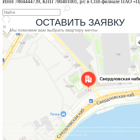
ИНН 7804444739, КПП 780401001, р/с в СПб филиале ПАО «Пр
ОСТАВИТЬ ЗАЯВКУ
Мы поможем вам выбрать квартиру мечты
Санкт‑Петербург
Свердловская набережная, 14/2 — Яндекс Карты
Выбрать квартиру →
Информация на сайте не является публичной офертой
Сайт и представленная на нем информация носят исключительно ознакомительный характер. Информация и материалы н
визуализации многоквартирных домов, придомовой территории, объектов жилой и коммерческой недвижимости являютс
продаж по адресу: г. Санкт-Петербург, Свердловская набережная, дом 14/2.
Реквизиты