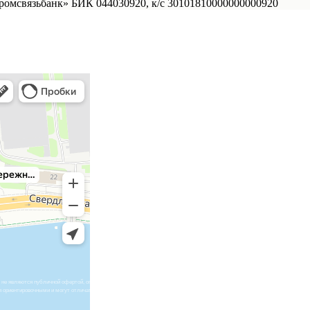
омсвязьбанк» БИК 044030920, к/с 30101810000000000920
е являются публичной офертой, определяемой положениями статьи 437 Гражданского кодекса Российской Федерации. Пре
я ориентировочными и могут отличаться от фактических проектных решений. Необходимая информация, обеспечивающая 